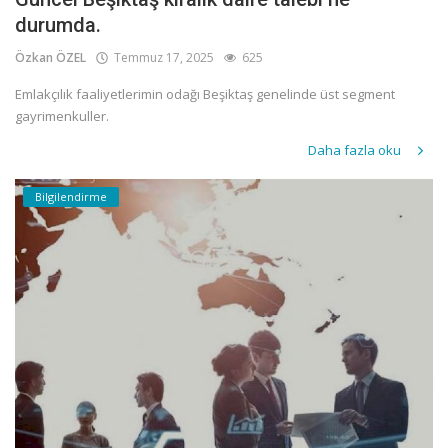
durumda.
Özkan ÖZEL
Temmuz 17, 2025
625
Emlakçılık faaliyetlerimin odağı Beşiktaş genelinde üst segment
gayrimenkuller.
Daha fazla oku
Bilgilendirme