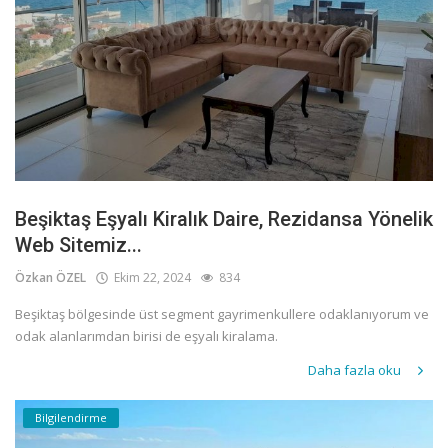
Beşiktaş Eşyalı Kiralık Daire, Rezidansa Yönelik
Web Sitemiz...
Özkan ÖZEL
Ekim 22, 2024
834
Beşiktaş bölgesinde üst segment gayrimenkullere odaklanıyorum ve
odak alanlarımdan birisi de eşyalı kiralama.
Daha fazla oku
Bilgilendirme