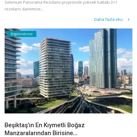
Selenium Panorama Rezidans projesinde yüksek kattaki 2+1
rezidans dairemize...
Daha fazla oku
Bilgilendirme
Beşiktaş’ın En Kıymetli Boğaz
Manzaralarından Birisine...