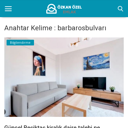
Anahtar Kelime : barbarosbulvarı
Anasayfa
Bilgilendirme
Bilgilendirme
İletişim
İstanbul Eşyalı Kiralık Yerler
Türkçe
Güncel Beşiktaş kiralık daire talebi ne