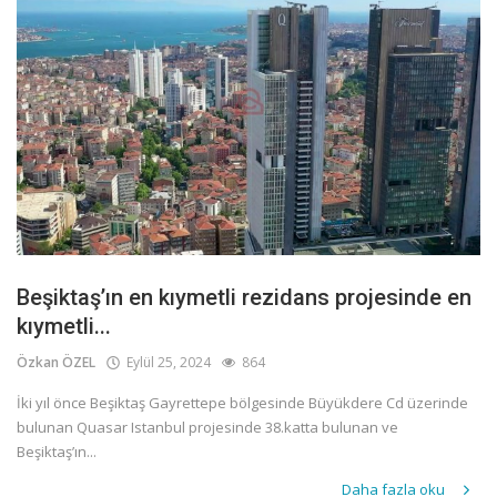
Beşiktaş’ın en kıymetli rezidans projesinde en
kıymetli...
Özkan ÖZEL
Eylül 25, 2024
864
İki yıl önce Beşiktaş Gayrettepe bölgesinde Büyükdere Cd üzerinde
bulunan Quasar Istanbul projesinde 38.katta bulunan ve
Beşiktaş’ın...
Daha fazla oku