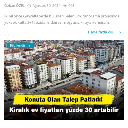
Özkan ÖZEL
Ağustos 30, 2024
693
İki yıl önce Gayrettepe’de bulunan Selenium Panorama projesinde
yüksek katta 2+1 rezidans dairesini eşyasız kiraya vermiştim.
Daha fazla oku
Bilgilendirme