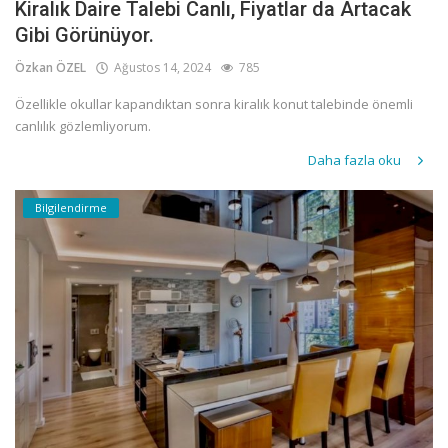
Kiralık Daire Talebi Canlı, Fiyatlar da Artacak
Gibi Görünüyor.
Özkan ÖZEL
Ağustos 14, 2024
785
Özellikle okullar kapandıktan sonra kiralık konut talebinde önemli
canlılık gözlemliyorum.
Daha fazla oku
Bilgilendirme