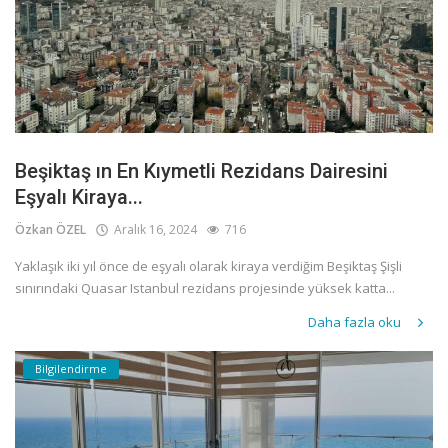
Beşiktaş ın En Kıymetli Rezidans Dairesini
Eşyalı Kiraya...
Özkan ÖZEL
Aralık 16, 2024
716
Yaklaşık iki yıl önce de eşyalı olarak kiraya verdiğim Beşiktaş Şişli
sınırındaki Quasar Istanbul rezidans projesinde yüksek katta...
Daha fazla oku
Bilgilendirme