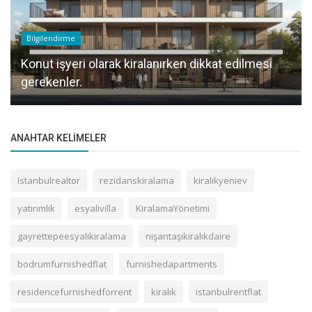
Bilgilendirme
Konut işyeri olarak kiralanırken dikkat edilmesi
gerekenler.
ANAHTAR KELIMELER
Istanbulrealtor
rezidanskiralama
kiralıkyeniev
yatırımlık
esyalivilla
KiralamaYönetimi
gayrettepeesyalikiralama
nişantaşıkiralıkdaire
bodrumfurnishedflat
furnishedapartments
residencefurnishedforrent
kiralık
istanbulrentflat