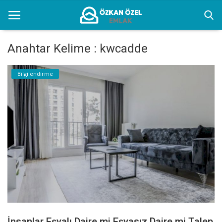
Anahtar Kelime : kwcadde
Anasayfa
Bilgilendirme
Bilgilendirme
İletişim
İstanbul Eşyalı Kiralık Yerler
Türkçe
İnsanlar Eşyalı Daire mi Eşyasız Daire mi Talep