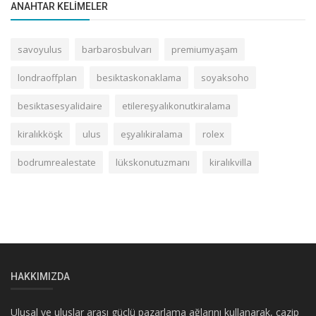
ANAHTAR KELIMELER
savoyulus
barbarosbulvarı
premiumyaşam
londraoffplan
besiktaskonaklama
soyaksoho
besiktasesyalidaire
etilereşyalıkonutkiralama
kiralıkköşk
ulus
eşyalıkiralama
rolex
bodrumrealestate
lükskonutuzmanı
kiralıkvilla
HAKKIMIZDA
Ulusal ve uluslar arası güçlü pazarlama ağlarını kullanarak, cazip