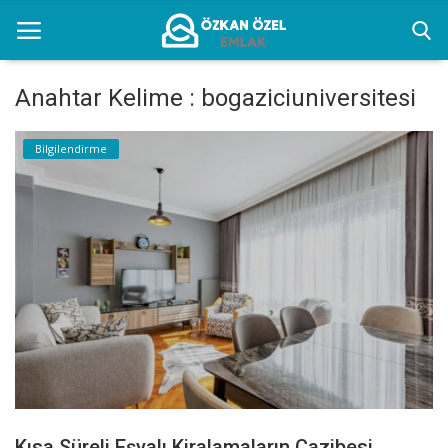
Anahtar Kelime : bogaziciuniversitesi
Anasayfa
Bilgilendirme
Bilgilendirme
İletişim
İstanbul Eşyalı Kiralık Yerler
Türkçe
Kısa Süreli Eşyalı Kiralamaların Cazibesi