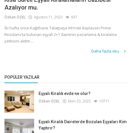
Azalıyor mu.
Özkan ÖZEL
Ağustos 11, 2023
937
İki hafta önce Kağıthane Talatpaşa mh’nde Baylassın Prime
Rezidans’ta bulunan eşyalı 2+1 dairenin pazarlama & kiralama
yetkisini aldım....
Daha fazla oku
POPÜLER YAZILAR
Eşyalı Kiralık evde ne olur?
Özkan ÖZEL
Ekim 23, 2022
10711
Eşyalı Kiralık Dairelerde Bozulan Eşyaları Kim
Yaptırır?