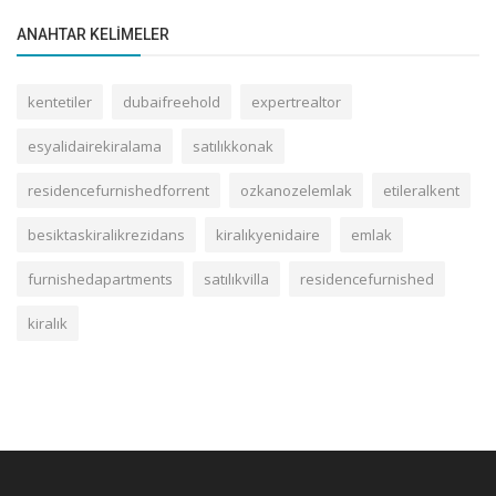
ANAHTAR KELIMELER
kentetiler
dubaifreehold
expertrealtor
esyalidairekiralama
satılıkkonak
residencefurnishedforrent
ozkanozelemlak
etileralkent
besiktaskiralikrezidans
kiralıkyenidaire
emlak
furnishedapartments
satılıkvilla
residencefurnished
kiralık