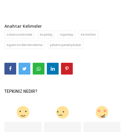
Anahtar Kelimeler
ozkanozelemlak
beşiktaş
nişantaşı
kentetiler
eşyalırezidanskiralama
yabancıyasatışdubai
TEPKINIZ NEDIR?