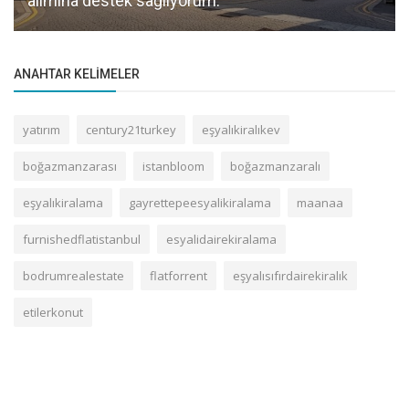
alımına destek sağlıyorum.
ANAHTAR KELIMELER
yatırım
century21turkey
eşyalıkiralıkev
boğazmanzarası
istanbloom
boğazmanzaralı
eşyalıkiralama
gayrettepeesyalikiralama
maanaa
furnishedflatistanbul
esyalidairekiralama
bodrumrealestate
flatforrent
eşyalısıfırdairekiralık
etilerkonut