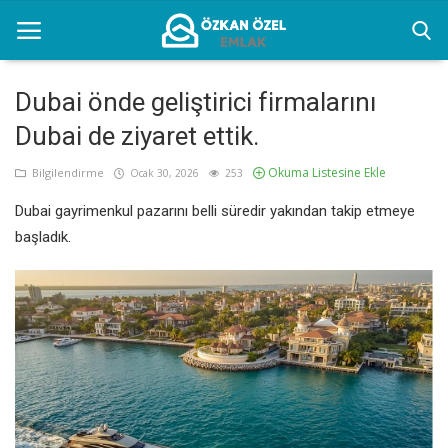
Dubai önde geliştirici firmalarını
Dubai de ziyaret ettik.
Anasayfa
Okuma Listesine Ekle
Bilgilendirme
Ocak 30, 2026
253
Bilgilendirme
Dubai gayrimenkul pazarını belli süredir yakından takip etmeye
İletişim
başladık.
İstanbul Eşyalı Kiralık Yerler
Türkçe