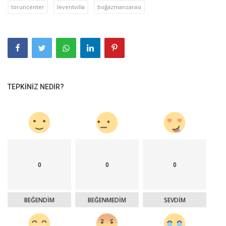
toruncenter
leventvilla
boğazmanzarası
TEPKINIZ NEDIR?
0
0
0
BEĞENDIM
BEĞENMEDIM
SEVDIM