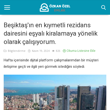
Beşiktaş'ın en kıymetli rezidans
dairesini eşyalı kiralamaya yönelik
Anasayfa
olarak çalışıyorum.
Bilgilendirme
Okuma Listesine Ekle
Bilgilendirme
Kasım 19, 2024
826
İletişim
Hafta içerisinde dijital platform çalışmalarımdan bir müşteri
İstanbul Eşyalı Kiralık Yerler
iletişime geçti ve ilgili yeri görmek istediğini söyledi.
Türkçe