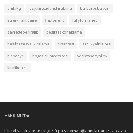
emlakçı
esyalirezidanskiralama
barbarosbulvarı
etilerkiralıkdaire
flatforrent
fullyfurnished
gayrettepekiralik
besiktaskonaklama
besiktasesyalikiralama
Nişantaşı
satılıkyalıdairesi
nispetiye
bogaziciuniversitesi
besiktasesyaliev
kiralikdaire
HAKKIMIZDA
Ulusal ve uluslar arası güçlü pazarlama ağlarını kullanarak, cazip