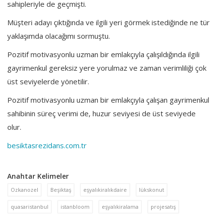
sahipleriyle de geçmişti.
Müşteri adayı çıktığında ve ilgili yeri görmek istediğinde ne tür
yaklaşımda olacağımı sormuştu.
Pozitif motivasyonlu uzman bir emlakçıyla çalışıldığında ilgili
gayrimenkul gereksiz yere yorulmaz ve zaman verimliliği çok
üst seviyelerde yönetilir.
Pozitif motivasyonlu uzman bir emlakçıyla çalışan gayrimenkul
sahibinin süreç verimi de, huzur seviyesi de üst seviyede
olur.
besiktasrezidans.com.tr
Anahtar Kelimeler
Ozkanozel
Beşiktaş
eşyalıkiralıkdaire
lükskonut
quasaristanbul
istanbloom
eşyalıkiralama
projesatış