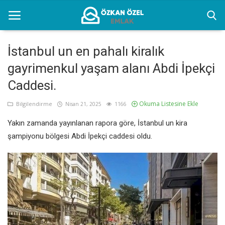
İstanbul un en pahalı kiralık
gayrimenkul yaşam alanı Abdi İpekçi
Anasayfa
Caddesi.
Bilgilendirme
Okuma Listesine Ekle
Bilgilendirme
Nisan 21, 2025
1166
İletişim
Yakın zamanda yayınlanan rapora göre, İstanbul un kira
İstanbul Eşyalı Kiralık Yerler
şampiyonu bölgesi Abdi İpekçi caddesi oldu.
Türkçe