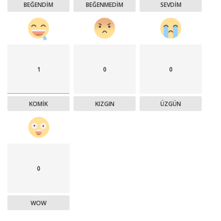
BEĞENDIM
BEĞENMEDIM
SEVDIM
1
0
0
KOMIK
KIZGIN
ÜZGÜN
0
WOW