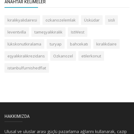
ANAHTAR KELIMELER
kiralıkyalıdairesi
ozkanozelemlak
Üsküdar
sisli
leventvilla
tameşyalıkiralık
IstWest
lükskonutkiralama
turyap
bahcekatı
kiralikdaire
eşyalıkiralıkrezidans
Ozkanozel
etilerkonut
istanbulfurnishedflat
HAKKIMIZDA
Ulusal ve uluslar arası güçlü pazarlama ağlarını kullanarak, cazip