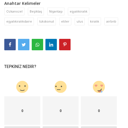
Anahtar Kelimeler
Ozkanozel
Beşiktaş
Nişantaşı
eşyalıkiralık
eşyalıkiralıkdaire
lükskonut
etiler
ulus
kiralık
airbnb
TEPKINIZ NEDIR?
0
0
0