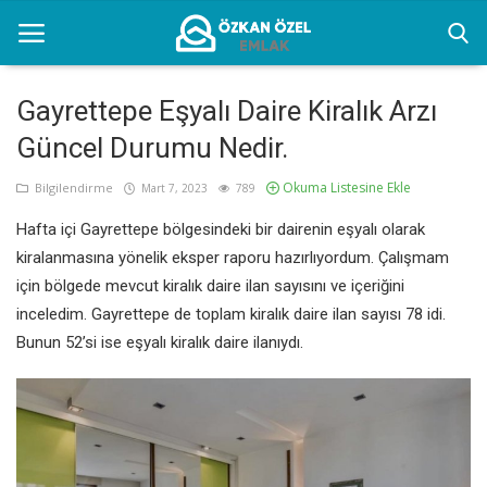
Gayrettepe Eşyalı Daire Kiralık Arzı
Güncel Durumu Nedir.
Anasayfa
Okuma Listesine Ekle
Bilgilendirme
Mart 7, 2023
789
Bilgilendirme
Hafta içi Gayrettepe bölgesindeki bir dairenin eşyalı olarak
İletişim
kiralanmasına yönelik eksper raporu hazırlıyordum. Çalışmam
için bölgede mevcut kiralık daire ilan sayısını ve içeriğini
İstanbul Eşyalı Kiralık Yerler
inceledim. Gayrettepe de toplam kiralık daire ilan sayısı 78 idi.
Bunun 52’si ise eşyalı kiralık daire ilanıydı.
Türkçe