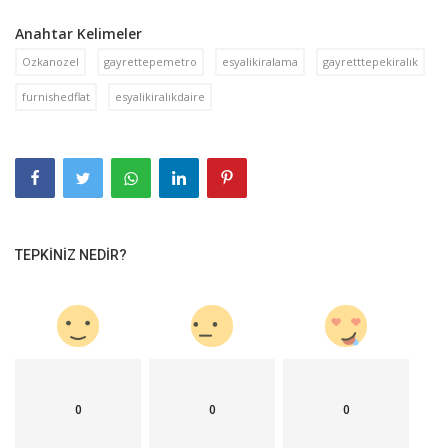
Anahtar Kelimeler
Ozkanozel
gayrettepemetro
esyalikiralama
gayretttepekiralık
furnishedflat
esyalikiralıkdaire
TEPKINIZ NEDIR?
0
0
0