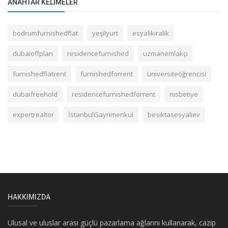
ANAHTAR KELIMELER
bodrumfurnishedflat
yeşilyurt
esyalikiralik
dubaioffplan
residencefurnished
uzmanemlakçı
furnishedflatrent
furnishedforrent
üniversiteöğrencisi
dubaifreehold
residencefurnishedforrent
nisbetiye
expertrealtor
İstanbulGayrimenkul
besiktasesyaliev
HAKKIMIZDA
Ulusal ve uluslar arası güçlü pazarlama ağlarını kullanarak, cazip