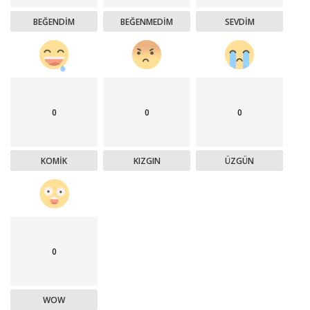
BEĞENDIM
BEĞENMEDIM
SEVDIM
0
0
0
KOMIK
KIZGIN
ÜZGÜN
0
WOW